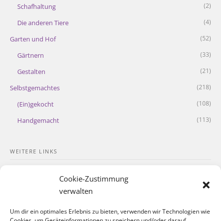
(2)
Schafhaltung
(4)
Die anderen Tiere
(52)
Garten und Hof
(33)
Gärtnern
(21)
Gestalten
(218)
Selbstgemachtes
(108)
(Ein)gekocht
(113)
Handgemacht
WEITERE LINKS
Kontakt
Cookie-Zustimmung
Impressum
verwalten
Datenschutzerklärung
Um dir ein optimales Erlebnis zu bieten, verwenden wir Technologien wie
Cookies, um Geräteinformationen zu speichern und/oder darauf