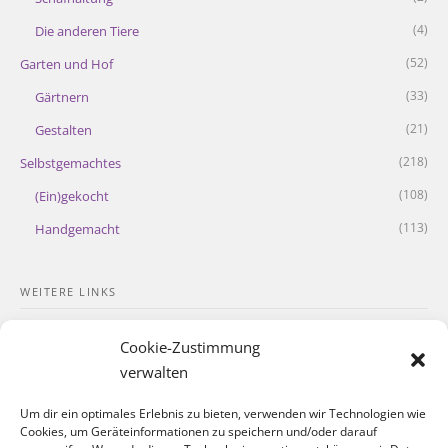
(4)
Die anderen Tiere
(52)
Garten und Hof
(33)
Gärtnern
(21)
Gestalten
(218)
Selbstgemachtes
(108)
(Ein)gekocht
(113)
Handgemacht
WEITERE LINKS
Kontakt
Cookie-Zustimmung
Impressum
verwalten
Datenschutzerklärung
Um dir ein optimales Erlebnis zu bieten, verwenden wir Technologien wie
Cookies, um Geräteinformationen zu speichern und/oder darauf
Cookie-Richtlinie