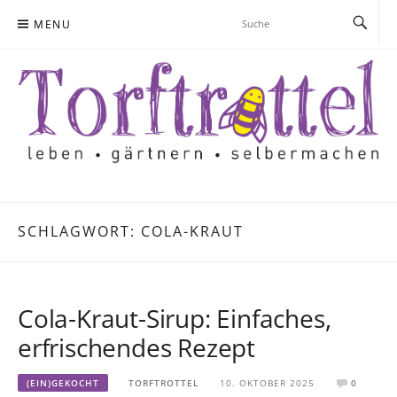
Skip
MENU
to
content
SCHLAGWORT:
COLA-KRAUT
Cola-Kraut-Sirup: Einfaches,
erfrischendes Rezept
(EIN)GEKOCHT
TORFTROTTEL
10. OKTOBER 2025
0