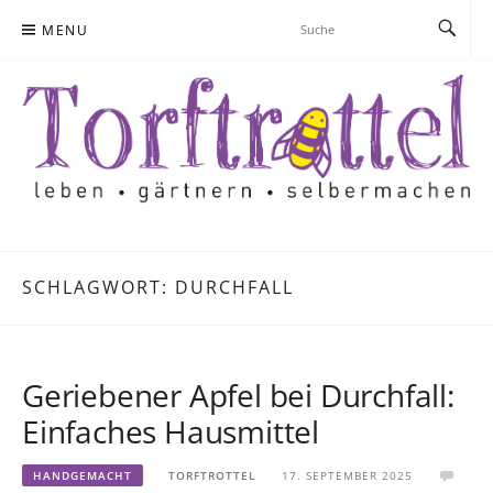
Skip
MENU
to
content
SCHLAGWORT:
DURCHFALL
Geriebener Apfel bei Durchfall:
Einfaches Hausmittel
HANDGEMACHT
TORFTROTTEL
17. SEPTEMBER 2025