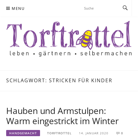
Skip
MENU
to
content
SCHLAGWORT:
STRICKEN FÜR KINDER
Hauben und Armstulpen:
Warm eingestrickt im Winter
HANDGEMACHT
TORFTROTTEL
14. JANUAR 2020
0