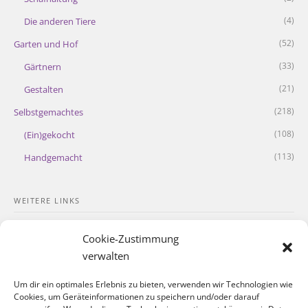
(4)
Die anderen Tiere
(52)
Garten und Hof
(33)
Gärtnern
(21)
Gestalten
(218)
Selbstgemachtes
(108)
(Ein)gekocht
(113)
Handgemacht
WEITERE LINKS
Kontakt
Cookie-Zustimmung
Impressum
verwalten
Datenschutzerklärung
Um dir ein optimales Erlebnis zu bieten, verwenden wir Technologien wie
Cookies, um Geräteinformationen zu speichern und/oder darauf
Cookie-Richtlinie