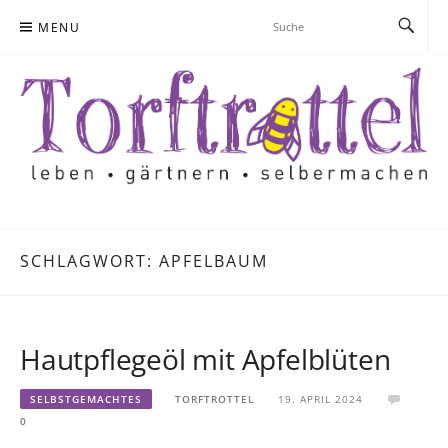
Skip
MENU
to
content
SCHLAGWORT:
APFELBAUM
Hautpflegeöl mit Apfelblüten
SELBSTGEMACHTES
TORFTROTTEL
19. APRIL 2024
0