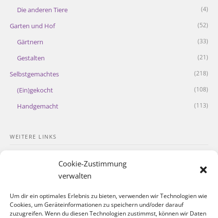
(4)
Die anderen Tiere
(52)
Garten und Hof
(33)
Gärtnern
(21)
Gestalten
(218)
Selbstgemachtes
(108)
(Ein)gekocht
(113)
Handgemacht
WEITERE LINKS
Kontakt
Cookie-Zustimmung
Impressum
verwalten
Datenschutzerklärung
Um dir ein optimales Erlebnis zu bieten, verwenden wir Technologien wie
Cookies, um Geräteinformationen zu speichern und/oder darauf
Cookie-Richtlinie
zuzugreifen. Wenn du diesen Technologien zustimmst, können wir Daten