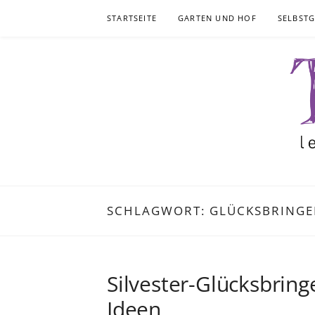
Skip
STARTSEITE
GARTEN UND HOF
SELBST
to
content
SCHLAGWORT:
GLÜCKSBRINGE
Silvester-Glücksbring
Ideen