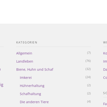
KATEGORIEN
WE
(7)
Allgemein
Ko
(76)
Landleben
I
m
(32)
Biene, Huhn und Schaf
Da
(24)
Imkerei
Co
ig
(2)
Hühnerhaltung
S
(2)
Schafhaltung
(4)
Die anderen Tiere
Fa