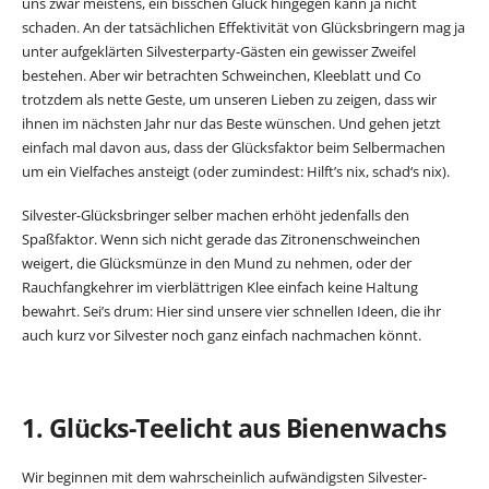
uns zwar meistens, ein bisschen Glück hingegen kann ja nicht
schaden. An der tatsächlichen Effektivität von Glücksbringern mag ja
unter aufgeklärten Silvesterparty-Gästen ein gewisser Zweifel
bestehen. Aber wir betrachten Schweinchen, Kleeblatt und Co
trotzdem als nette Geste, um unseren Lieben zu zeigen, dass wir
ihnen im nächsten Jahr nur das Beste wünschen. Und gehen jetzt
einfach mal davon aus, dass der Glücksfaktor beim Selbermachen
um ein Vielfaches ansteigt (oder zumindest: Hilft’s nix, schad‘s nix).
Silvester-Glücksbringer selber machen erhöht jedenfalls den
Spaßfaktor. Wenn sich nicht gerade das Zitronenschweinchen
weigert, die Glücksmünze in den Mund zu nehmen, oder der
Rauchfangkehrer im vierblättrigen Klee einfach keine Haltung
bewahrt. Sei’s drum: Hier sind unsere vier schnellen Ideen, die ihr
auch kurz vor Silvester noch ganz einfach nachmachen könnt.
1. Glücks-Teelicht aus Bienenwachs
Wir beginnen mit dem wahrscheinlich aufwändigsten Silvester-