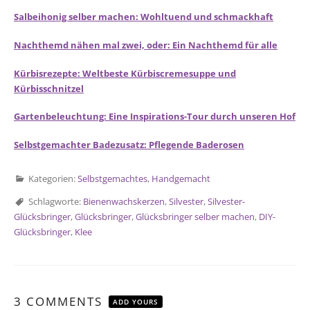
Salbeihonig selber machen: Wohltuend und schmackhaft
Nachthemd nähen mal zwei, oder: Ein Nachthemd für alle
Kürbisrezepte: Weltbeste Kürbiscremesuppe und
Kürbisschnitzel
Gartenbeleuchtung: Eine Inspirations-Tour durch unseren Hof
Selbstgemachter Badezusatz: Pflegende Baderosen
Kategorien:
Selbstgemachtes
,
Handgemacht
Schlagworte:
Bienenwachskerzen
,
Silvester
,
Silvester-
Glücksbringer
,
Glücksbringer
,
Glücksbringer selber machen
,
DIY-
Glücksbringer
,
Klee
3 COMMENTS
ADD YOURS