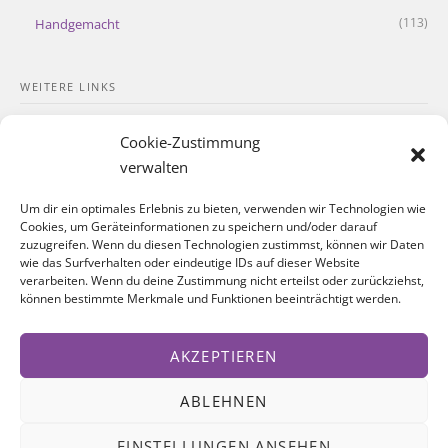
(113)
Handgemacht
WEITERE LINKS
Kontakt
Cookie-Zustimmung
Impressum
verwalten
Datenschutzerklärung
Um dir ein optimales Erlebnis zu bieten, verwenden wir Technologien wie
Cookies, um Geräteinformationen zu speichern und/oder darauf
Cookie-Richtlinie
zuzugreifen. Wenn du diesen Technologien zustimmst, können wir Daten
wie das Surfverhalten oder eindeutige IDs auf dieser Website
verarbeiten. Wenn du deine Zustimmung nicht erteilst oder zurückziehst,
SOZIALE NETZWERKE
können bestimmte Merkmale und Funktionen beeinträchtigt werden.
Facebook
AKZEPTIEREN
Instagram
ABLEHNEN
EINSTELLUNGEN ANSEHEN