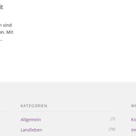
t
n sind
on. Mit
t…
KATEGORIEN
WE
(7)
Allgemein
Ko
(76)
Landleben
I