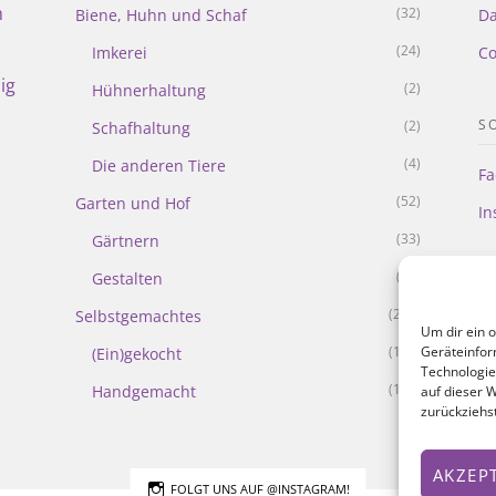
m
(32)
Biene, Huhn und Schaf
Da
(24)
Imkerei
Co
ig
(2)
Hühnerhaltung
S
(2)
Schafhaltung
(4)
Die anderen Tiere
Fa
(52)
Garten und Hof
In
(33)
Gärtnern
(21)
Gestalten
(218)
Selbstgemachtes
Um dir ein 
Geräteinfor
(108)
(Ein)gekocht
Technologie
(113)
Handgemacht
auf dieser 
zurückziehs
AKZEP
FOLGT UNS AUF @INSTAGRAM!