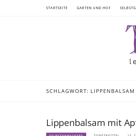
Skip
STARTSEITE
GARTEN UND HOF
SELBST
to
content
SCHLAGWORT:
LIPPENBALSAM
Lippenbalsam mit Apf
TORFTROTTEL
24. 
SELBSTGEMACHTES