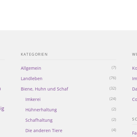
KATEGORIEN
WE
(7)
Allgemein
Ko
(76)
Landleben
I
m
(32)
Biene, Huhn und Schaf
Da
(24)
Imkerei
Co
ig
(2)
Hühnerhaltung
S
(2)
Schafhaltung
(4)
Die anderen Tiere
Fa