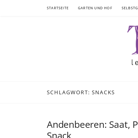
Skip
STARTSEITE
GARTEN UND HOF
SELBST
to
content
SCHLAGWORT:
SNACKS
Andenbeeren: Saat, Pf
Snack