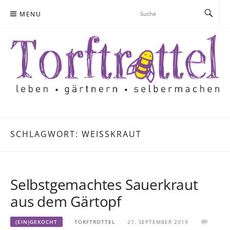
Skip
MENU
to
content
SCHLAGWORT:
WEISSKRAUT
Selbstgemachtes Sauerkraut
aus dem Gärtopf
(EIN)GEKOCHT
TORFTROTTEL
27. SEPTEMBER 2019