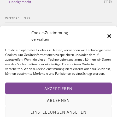
(113)
Handgemacht
WEITERE LINKS
Kontakt
Cookie-Zustimmung
Impressum
verwalten
Datenschutzerklärung
Um dir ein optimales Erlebnis zu bieten, verwenden wir Technologien wie
Cookies, um Geräteinformationen zu speichern und/oder darauf
Cookie-Richtlinie
zuzugreifen. Wenn du diesen Technologien zustimmst, können wir Daten
wie das Surfverhalten oder eindeutige IDs auf dieser Website
verarbeiten. Wenn du deine Zustimmung nicht erteilst oder zurückziehst,
SOZIALE NETZWERKE
können bestimmte Merkmale und Funktionen beeinträchtigt werden.
Facebook
AKZEPTIEREN
Instagram
ABLEHNEN
EINSTELLUNGEN ANSEHEN
FOLGT UNS AUF @INSTAGRAM!