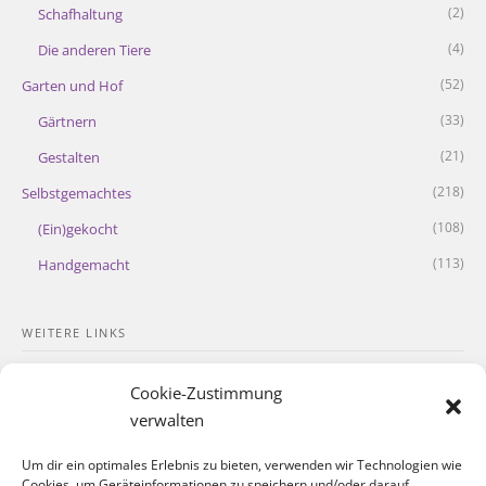
(2)
Schafhaltung
(4)
Die anderen Tiere
(52)
Garten und Hof
(33)
Gärtnern
(21)
Gestalten
(218)
Selbstgemachtes
(108)
(Ein)gekocht
(113)
Handgemacht
WEITERE LINKS
Kontakt
Cookie-Zustimmung
Impressum
verwalten
Datenschutzerklärung
Um dir ein optimales Erlebnis zu bieten, verwenden wir Technologien wie
Cookies, um Geräteinformationen zu speichern und/oder darauf