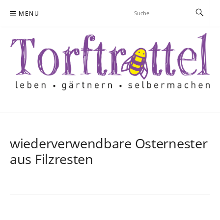
Skip
MENU
to
content
wiederverwendbare Osternester
aus Filzresten