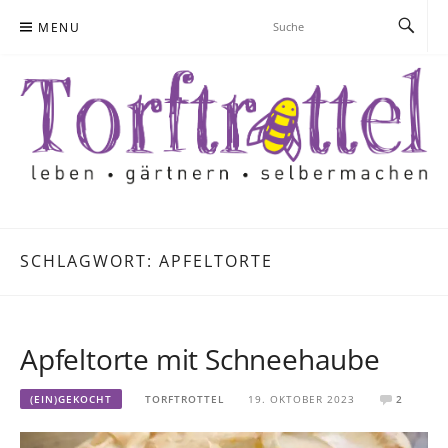
Skip
MENU
to
content
SCHLAGWORT:
APFELTORTE
Apfeltorte mit Schneehaube
(EIN)GEKOCHT
TORFTROTTEL
19. OKTOBER 2023
2