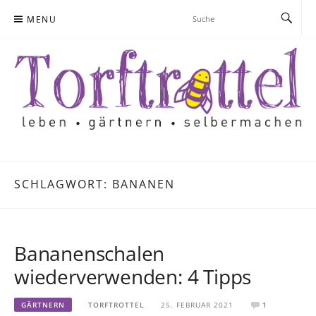
Skip
MENU
to
content
SCHLAGWORT:
BANANEN
Bananenschalen
wiederverwenden: 4 Tipps
GÄRTNERN
TORFTROTTEL
25. FEBRUAR 2021
1