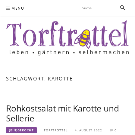
Skip
MENU
to
content
SCHLAGWORT:
KAROTTE
Rohkostsalat mit Karotte und
Sellerie
(EIN)GEKOCHT
TORFTROTTEL
4. AUGUST 2022
0