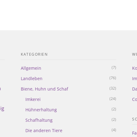
KATEGORIEN
WE
(7)
Allgemein
Ko
(76)
Landleben
I
m
(32)
Biene, Huhn und Schaf
Da
(24)
Imkerei
Co
ig
(2)
Hühnerhaltung
S
(2)
Schafhaltung
(4)
Die anderen Tiere
Fa