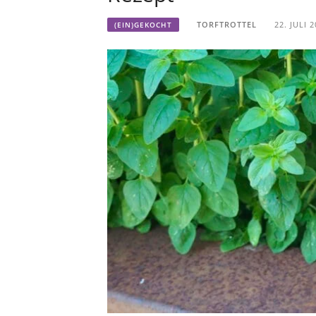
TORFTROTTEL
22. JULI 
(EIN)GEKOCHT