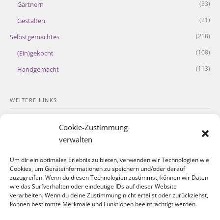
(33)
Gärtnern
(21)
Gestalten
(218)
Selbstgemachtes
(108)
(Ein)gekocht
(113)
Handgemacht
WEITERE LINKS
Kontakt
Cookie-Zustimmung
Impressum
verwalten
Datenschutzerklärung
Um dir ein optimales Erlebnis zu bieten, verwenden wir Technologien wie
Cookies, um Geräteinformationen zu speichern und/oder darauf
Cookie-Richtlinie
zuzugreifen. Wenn du diesen Technologien zustimmst, können wir Daten
wie das Surfverhalten oder eindeutige IDs auf dieser Website
verarbeiten. Wenn du deine Zustimmung nicht erteilst oder zurückziehst,
SOZIALE NETZWERKE
können bestimmte Merkmale und Funktionen beeinträchtigt werden.