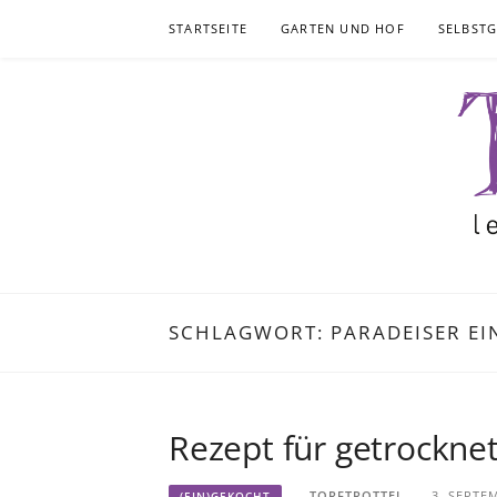
Skip
STARTSEITE
GARTEN UND HOF
SELBST
to
content
SCHLAGWORT:
PARADEISER EI
Rezept für getrocknet
TORFTROTTEL
3. SEPTE
(EIN)GEKOCHT