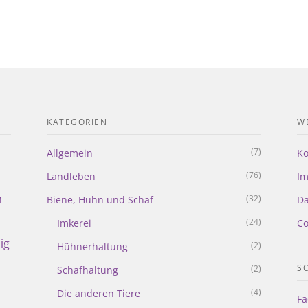
KATEGORIEN
WE
(7)
Allgemein
Ko
(76)
Landleben
I
m
(32)
Biene, Huhn und Schaf
Da
(24)
Imkerei
Co
ig
(2)
Hühnerhaltung
S
(2)
Schafhaltung
(4)
Die anderen Tiere
Fa