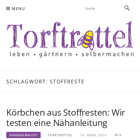
Skip
MENU
to
content
SCHLAGWORT:
STOFFRESTE
Körbchen aus Stoffresten: Wir
testen eine Nähanleitung
HANDGEMACHT
TORFTROTTEL
16. MÄRZ 2023
0