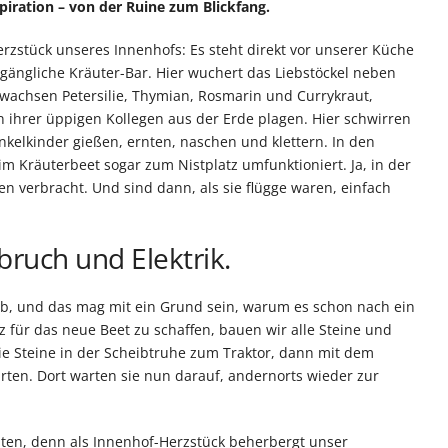
piration – von der Ruine zum Blickfang.
erzstück unseres Innenhofs: Es steht direkt vor unserer Küche
gängliche Kräuter-Bar. Hier wuchert das Liebstöckel neben
 wachsen Petersilie, Thymian, Rosmarin und Currykraut,
n ihrer üppigen Kollegen aus der Erde plagen. Hier schwirren
Enkelkinder gießen, ernten, naschen und klettern. In den
m Kräuterbeet sogar zum Nistplatz umfunktioniert. Ja, in der
n verbracht. Und sind dann, als sie flügge waren, einfach
ruch und Elektrik.
ab, und das mag mit ein Grund sein, warum es schon nach ein
tz für das neue Beet zu schaffen, bauen wir alle Steine und
ie Steine in der Scheibtruhe zum Traktor, dann mit dem
rten. Dort warten sie nun darauf, andernorts wieder zur
beiten, denn als Innenhof-Herzstück beherbergt unser