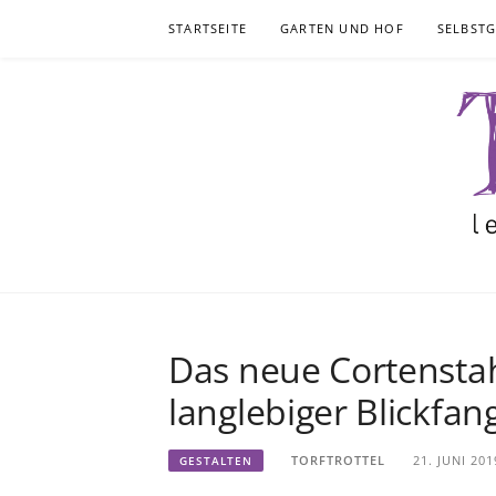
Skip
STARTSEITE
GARTEN UND HOF
SELBST
to
content
Das neue Cortenstah
langlebiger Blickfan
TORFTROTTEL
21. JUNI 201
GESTALTEN