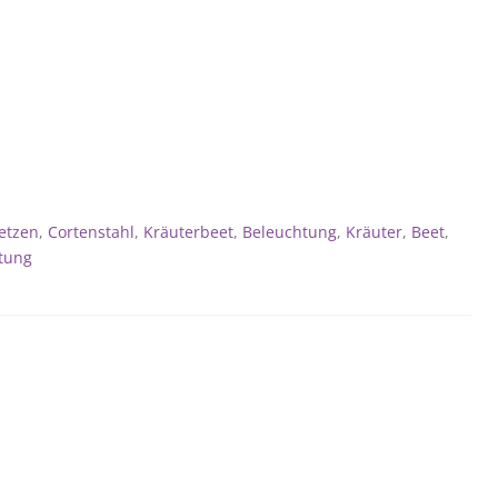
etzen
,
Cortenstahl
,
Kräuterbeet
,
Beleuchtung
,
Kräuter
,
Beet
,
tung