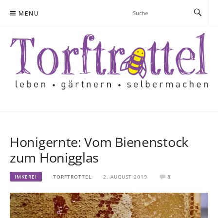
Skip
MENU
to
content
Honigernte: Vom Bienenstock
zum Honigglas
IMKEREI
TORFTROTTEL
2. AUGUST 2019
8