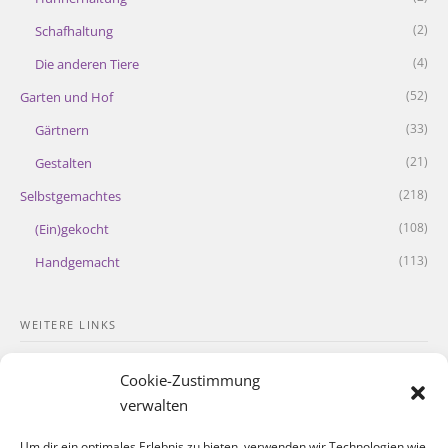
(2)
Schafhaltung
(4)
Die anderen Tiere
(52)
Garten und Hof
(33)
Gärtnern
(21)
Gestalten
(218)
Selbstgemachtes
(108)
(Ein)gekocht
(113)
Handgemacht
WEITERE LINKS
Kontakt
Cookie-Zustimmung
Impressum
verwalten
Datenschutzerklärung
Um dir ein optimales Erlebnis zu bieten, verwenden wir Technologien wie