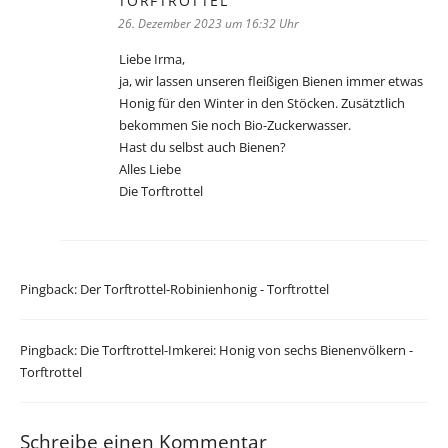
TORFTROTTEL
sagt:
26. Dezember 2023 um 16:32 Uhr
Liebe Irma,
ja, wir lassen unseren fleißigen Bienen immer etwas
Honig für den Winter in den Stöcken. Zusätztlich
bekommen Sie noch Bio-Zuckerwasser.
Hast du selbst auch Bienen?
Alles Liebe
Die Torftrottel
Pingback:
Der Torftrottel-Robinienhonig - Torftrottel
Pingback:
Die Torftrottel-Imkerei: Honig von sechs Bienenvölkern -
Torftrottel
Schreibe einen Kommentar