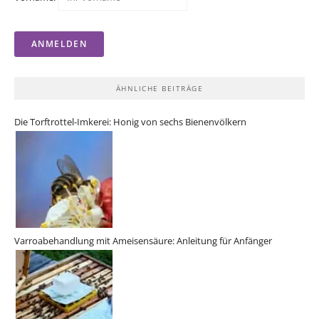
ÄHNLICHE BEITRÄGE
Die Torftrottel-Imkerei: Honig von sechs Bienenvölkern
Varroabehandlung mit Ameisensäure: Anleitung für Anfänger