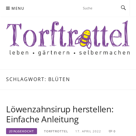
Skip
MENU
to
content
SCHLAGWORT:
BLÜTEN
Löwenzahnsirup herstellen:
Einfache Anleitung
(EIN)GEKOCHT
TORFTROTTEL
17. APRIL 2022
0