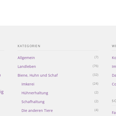
KATEGORIEN
WE
(7)
Allgemein
Ko
(76)
Landleben
I
m
(32)
Biene, Huhn und Schaf
Da
(24)
Imkerei
Co
ig
(2)
Hühnerhaltung
S
(2)
Schafhaltung
(4)
Die anderen Tiere
Fa