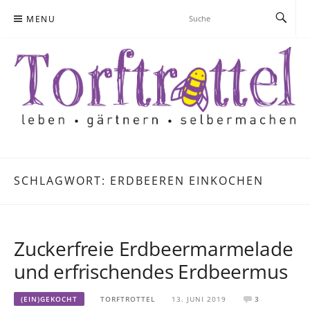
Skip
MENU
to
content
SCHLAGWORT:
ERDBEEREN EINKOCHEN
Zuckerfreie Erdbeermarmelade
und erfrischendes Erdbeermus
(EIN)GEKOCHT
TORFTROTTEL
13. JUNI 2019
3