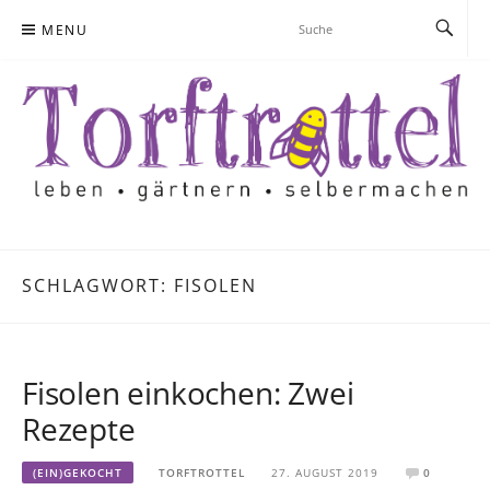
Skip
MENU
to
content
SCHLAGWORT:
FISOLEN
Fisolen einkochen: Zwei
Rezepte
(EIN)GEKOCHT
TORFTROTTEL
27. AUGUST 2019
0