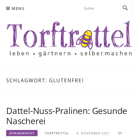
Skip
MENU
to
content
SCHLAGWORT:
GLUTENFREI
Dattel-Nuss-Pralinen: Gesunde
Nascherei
(EIN)GEKOCHT
TORFTROTTEL
4. NOVEMBER 2021