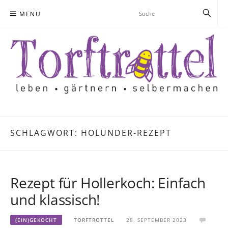
Skip
MENU
to
content
SCHLAGWORT:
HOLUNDER-REZEPT
Rezept für Hollerkoch: Einfach
und klassisch!
(EIN)GEKOCHT
TORFTROTTEL
28. SEPTEMBER 2023