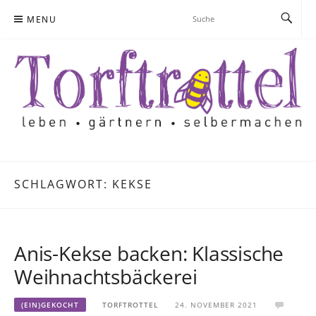
Skip
MENU
to
content
SCHLAGWORT:
KEKSE
Anis-Kekse backen: Klassische
Weihnachtsbäckerei
(EIN)GEKOCHT
TORFTROTTEL
24. NOVEMBER 2021