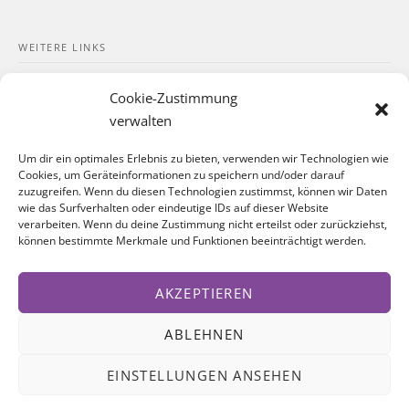
WEITERE LINKS
Kontakt
Cookie-Zustimmung
Impressum
verwalten
Datenschutzerklärung
Um dir ein optimales Erlebnis zu bieten, verwenden wir Technologien wie
Cookies, um Geräteinformationen zu speichern und/oder darauf
Cookie-Richtlinie
zuzugreifen. Wenn du diesen Technologien zustimmst, können wir Daten
wie das Surfverhalten oder eindeutige IDs auf dieser Website
verarbeiten. Wenn du deine Zustimmung nicht erteilst oder zurückziehst,
SOZIALE NETZWERKE
können bestimmte Merkmale und Funktionen beeinträchtigt werden.
Facebook
AKZEPTIEREN
Instagram
ABLEHNEN
EINSTELLUNGEN ANSEHEN
FOLGT UNS AUF @INSTAGRAM!
© www.torftrottel.at - Alle Rechte vorbehalten.