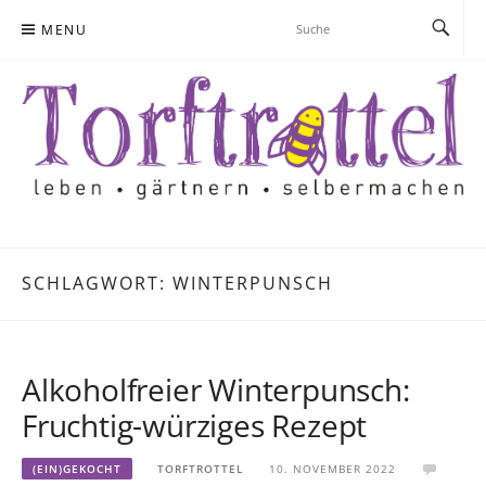
Skip
MENU
to
content
SCHLAGWORT:
WINTERPUNSCH
Alkoholfreier Winterpunsch:
Fruchtig-würziges Rezept
(EIN)GEKOCHT
TORFTROTTEL
10. NOVEMBER 2022