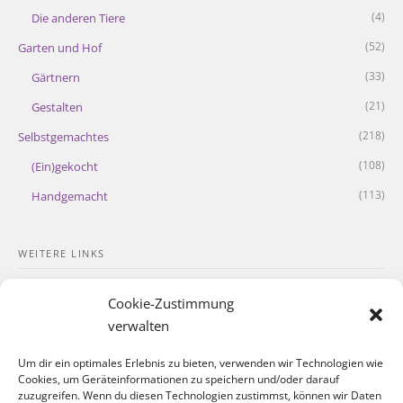
(4)
Die anderen Tiere
(52)
Garten und Hof
(33)
Gärtnern
(21)
Gestalten
(218)
Selbstgemachtes
(108)
(Ein)gekocht
(113)
Handgemacht
WEITERE LINKS
Kontakt
Cookie-Zustimmung
Impressum
verwalten
Datenschutzerklärung
Um dir ein optimales Erlebnis zu bieten, verwenden wir Technologien wie
Cookies, um Geräteinformationen zu speichern und/oder darauf
Cookie-Richtlinie
zuzugreifen. Wenn du diesen Technologien zustimmst, können wir Daten