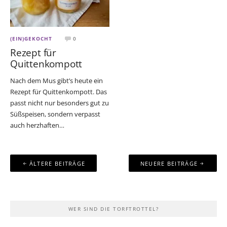
(EIN)GEKOCHT
0
Rezept für
Quittenkompott
Nach dem Mus gibt’s heute ein
Rezept für Quittenkompott. Das
passt nicht nur besonders gut zu
Süßspeisen, sondern verpasst
auch herzhaften…
Beitragsnavigation
ÄLTERE BEITRÄGE
NEUERE BEITRÄGE
WER SIND DIE TORFTROTTEL?