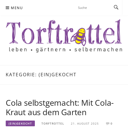
Skip
MENU
to
content
KATEGORIE:
(EIN)GEKOCHT
Cola selbstgemacht: Mit Cola-
Kraut aus dem Garten
(EIN)GEKOCHT
TORFTROTTEL
21. AUGUST 2025
0