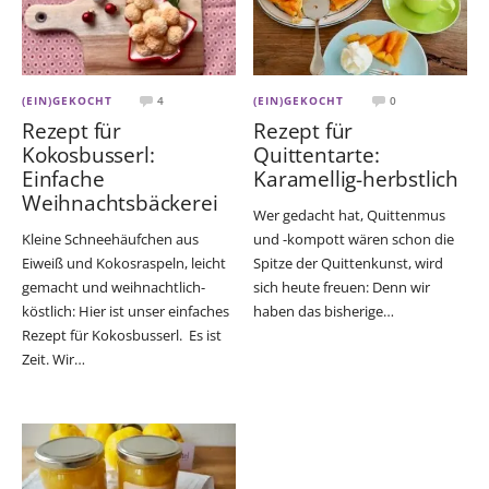
(EIN)GEKOCHT
4
(EIN)GEKOCHT
0
Rezept für
Rezept für
Kokosbusserl:
Quittentarte:
Einfache
Karamellig-herbstlich
Weihnachtsbäckerei
Wer gedacht hat, Quittenmus
Kleine Schneehäufchen aus
und -kompott wären schon die
Eiweiß und Kokosraspeln, leicht
Spitze der Quittenkunst, wird
gemacht und weihnachtlich-
sich heute freuen: Denn wir
köstlich: Hier ist unser einfaches
haben das bisherige…
Rezept für Kokosbusserl. Es ist
Zeit. Wir…