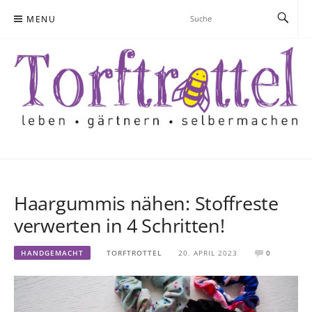
Skip
MENU
to
content
Haargummis nähen: Stoffreste
verwerten in 4 Schritten!
HANDGEMACHT
TORFTROTTEL
20. APRIL 2023
0