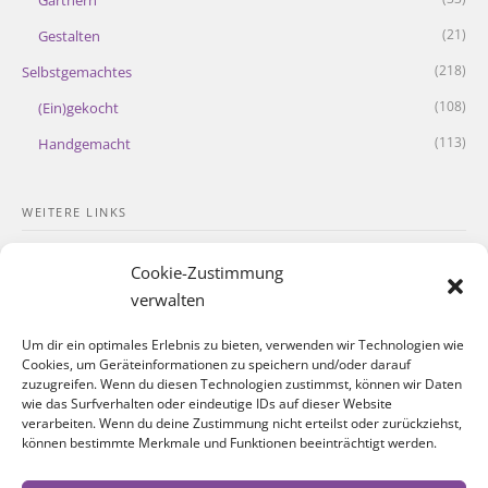
(21)
Gestalten
(218)
Selbstgemachtes
(108)
(Ein)gekocht
(113)
Handgemacht
WEITERE LINKS
Kontakt
Cookie-Zustimmung
Impressum
verwalten
Datenschutzerklärung
Um dir ein optimales Erlebnis zu bieten, verwenden wir Technologien wie
Cookies, um Geräteinformationen zu speichern und/oder darauf
Cookie-Richtlinie
zuzugreifen. Wenn du diesen Technologien zustimmst, können wir Daten
wie das Surfverhalten oder eindeutige IDs auf dieser Website
verarbeiten. Wenn du deine Zustimmung nicht erteilst oder zurückziehst,
SOZIALE NETZWERKE
können bestimmte Merkmale und Funktionen beeinträchtigt werden.
Facebook