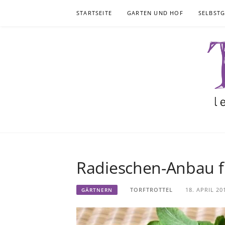
Skip
STARTSEITE
GARTEN UND HOF
SELBST
to
content
Radieschen-Anbau f
TORFTROTTEL
18. APRIL 20
GÄRTNERN