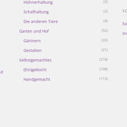
(2)
Hühnerhaltung
S
(2)
Schafhaltung
(4)
Die anderen Tiere
Fa
(52)
Garten und Hof
In
(33)
Gärtnern
(21)
Gestalten
(218)
Selbstgemachtes
(108)
(Ein)gekocht
nd
(113)
Handgemacht