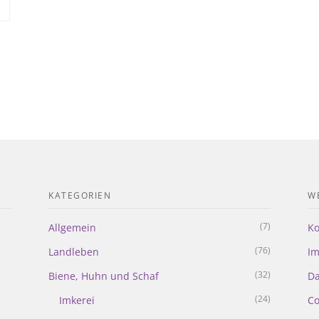
KATEGORIEN
WE
(7)
Allgemein
Ko
(76)
Landleben
I
(32)
Biene, Huhn und Schaf
Da
(24)
Imkerei
Co