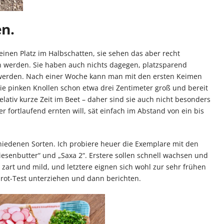
n.
einen Platz im Halbschatten, sie sehen das aber recht
n werden. Sie haben auch nichts dagegen, platzsparend
werden. Nach einer Woche kann man mit den ersten Keimen
ie pinken Knollen schon etwa drei Zentimeter groß und bereit
elativ kurze Zeit im Beet – daher sind sie auch nicht besonders
r fortlaufend ernten will, sät einfach im Abstand von ein bis
chiedenen Sorten. Ich probiere heuer die Exemplare mit den
esenbutter“ und „Saxa 2“. Erstere sollen schnell wachsen und
 zart und mild, und letztere eignen sich wohl zur sehr frühen
brot-Test unterziehen und dann berichten.