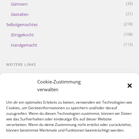
(33)
Gärtnern
(21)
Gestalten
(218)
Selbstgemachtes
(108)
(Ein)gekocht
(113)
Handgemacht
WEITERE LINKS
Kontakt
Cookie-Zustimmung
Impressum
verwalten
Datenschutzerklärung
Um dir ein optimales Erlebnis zu bieten, verwenden wir Technologien wie
Cookies, um Geräteinformationen zu speichern und/oder darauf
Cookie-Richtlinie
zuzugreifen. Wenn du diesen Technologien zustimmst, können wir Daten
wie das Surfverhalten oder eindeutige IDs auf dieser Website
verarbeiten. Wenn du deine Zustimmung nicht erteilst oder zurückziehst,
SOZIALE NETZWERKE
können bestimmte Merkmale und Funktionen beeinträchtigt werden.