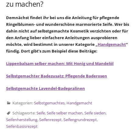
zu machen?
Demnächst findet ihr bei uns die Anleitung für pflegende
Ringelblumen- und wunderschöne marmorierte Seife. Wer bis
dahin nicht auf selbstgemachte Kosmetik verzichten oder für
den Anfang lieber einfachere Anleitungen ausprobieren
möchte, wird bestimmt in unserer Kategorie „
Handgemacht
“
fündig. Dort gibt’s zum Beispiel diese Beiträge:
Lippenbalsam selber machen: Mit Honig und Mandelöl
Selbstgemachter Badezusatz: Pflegende Baderosen
Selbstgemachte Lavendel-Badepralinen
Kategorien:
Selbstgemachtes
,
Handgemacht
Schlagworte:
Seife
,
Seife selber machen
,
Seife sieden
,
Seifenherstellung
,
Seifenrezept
,
Seifengrundrezept
,
Seifenbasisrezept