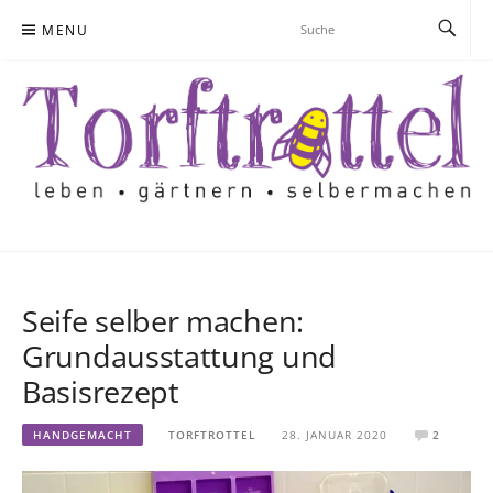
Skip
MENU
to
content
Seife selber machen:
Grundausstattung und
Basisrezept
HANDGEMACHT
TORFTROTTEL
28. JANUAR 2020
2