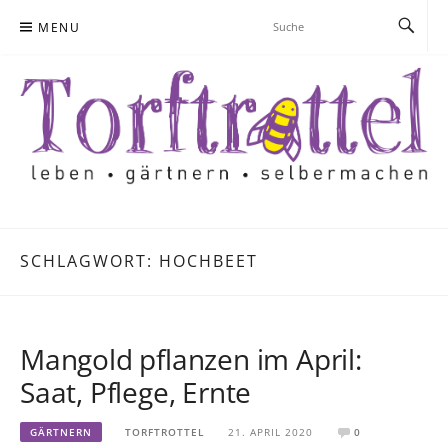
Skip
MENU
to
content
SCHLAGWORT:
HOCHBEET
Mangold pflanzen im April:
Saat, Pflege, Ernte
GÄRTNERN
TORFTROTTEL
21. APRIL 2020
0