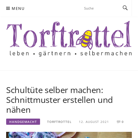
Skip
MENU
to
content
Schultüte selber machen:
Schnittmuster erstellen und
nähen
HANDGEMACHT
TORFTROTTEL
12. AUGUST 2021
0