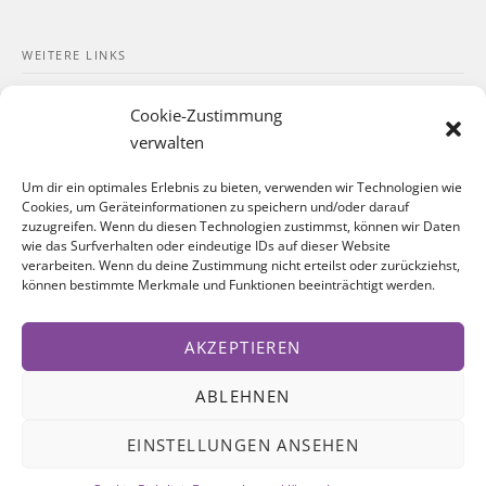
WEITERE LINKS
Kontakt
Cookie-Zustimmung
Impressum
verwalten
Datenschutzerklärung
Um dir ein optimales Erlebnis zu bieten, verwenden wir Technologien wie
Cookies, um Geräteinformationen zu speichern und/oder darauf
Cookie-Richtlinie
zuzugreifen. Wenn du diesen Technologien zustimmst, können wir Daten
wie das Surfverhalten oder eindeutige IDs auf dieser Website
verarbeiten. Wenn du deine Zustimmung nicht erteilst oder zurückziehst,
SOZIALE NETZWERKE
können bestimmte Merkmale und Funktionen beeinträchtigt werden.
Facebook
AKZEPTIEREN
Instagram
ABLEHNEN
EINSTELLUNGEN ANSEHEN
FOLGT UNS AUF @INSTAGRAM!
© www.torftrottel.at - Alle Rechte vorbehalten.