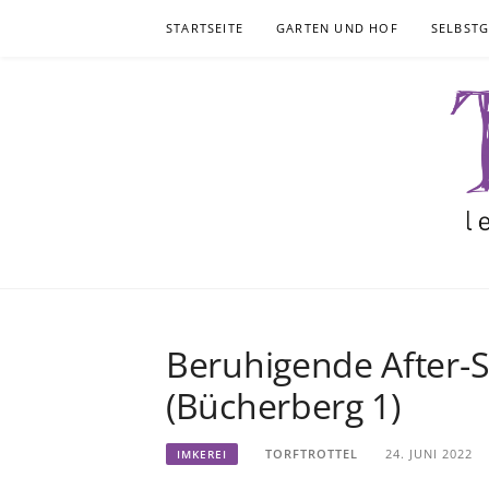
Skip
STARTSEITE
GARTEN UND HOF
SELBST
to
content
Beruhigende After-
(Bücherberg 1)
TORFTROTTEL
24. JUNI 2022
IMKEREI