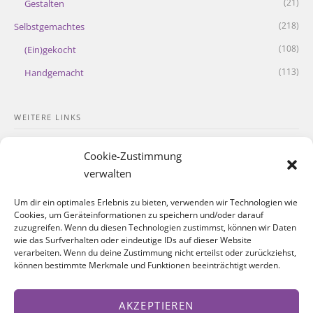
(21)
Gestalten
(218)
Selbstgemachtes
(108)
(Ein)gekocht
(113)
Handgemacht
WEITERE LINKS
Kontakt
Cookie-Zustimmung
Impressum
verwalten
Datenschutzerklärung
Um dir ein optimales Erlebnis zu bieten, verwenden wir Technologien wie
Cookies, um Geräteinformationen zu speichern und/oder darauf
Cookie-Richtlinie
zuzugreifen. Wenn du diesen Technologien zustimmst, können wir Daten
wie das Surfverhalten oder eindeutige IDs auf dieser Website
verarbeiten. Wenn du deine Zustimmung nicht erteilst oder zurückziehst,
SOZIALE NETZWERKE
können bestimmte Merkmale und Funktionen beeinträchtigt werden.
Facebook
AKZEPTIEREN