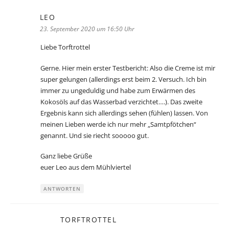
LEO
sagt:
23. September 2020 um 16:50 Uhr
Liebe Torftrottel
Gerne. Hier mein erster Testbericht: Also die Creme ist mir
super gelungen (allerdings erst beim 2. Versuch. Ich bin
immer zu ungeduldig und habe zum Erwärmen des
Kokosöls auf das Wasserbad verzichtet….). Das zweite
Ergebnis kann sich allerdings sehen (fühlen) lassen. Von
meinen Lieben werde ich nur mehr „Samtpfötchen“
genannt. Und sie riecht sooooo gut.
Ganz liebe Grüße
euer Leo aus dem Mühlviertel
ANTWORTEN
TORFTROTTEL
sagt: