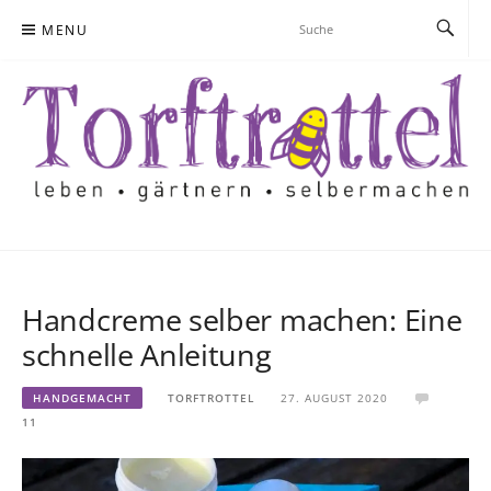
Skip
MENU
to
content
Handcreme selber machen: Eine
schnelle Anleitung
HANDGEMACHT
TORFTROTTEL
27. AUGUST 2020
11