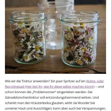
Wie wir die Tinktur anwenden? Ein paar Spritzer auf ein
Watte- oder
Recyclingpad (hier lest ihr, wie ihr diese selbst machen könnt)
– und
schon können die „Problemzonen“ eingerieben werden. Die
Gänseblümchentinktur soll entzündungshemmend wirken. Und
schenkt man den Kräuterlexika glauben, wirkt sie Wunder bei
unreiner Haut und Ausschlägen; kann aber auch bei Verspannungen,