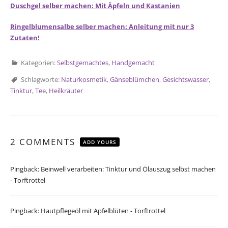
Duschgel selber machen: Mit Äpfeln und Kastanien
Ringelblumensalbe selber machen: Anleitung mit nur 3
Zutaten!
Kategorien:
Selbstgemachtes
,
Handgemacht
Schlagworte:
Naturkosmetik
,
Gänseblümchen
,
Gesichtswasser
,
Tinktur
,
Tee
,
Heilkräuter
2 COMMENTS
ADD YOURS
Pingback:
Beinwell verarbeiten: Tinktur und Ölauszug selbst machen
- Torftrottel
Pingback:
Hautpflegeöl mit Apfelblüten - Torftrottel