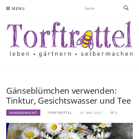
Skip
MENU
to
content
Gänseblümchen verwenden:
Tinktur, Gesichtswasser und Tee
HANDGEMACHT
TORFTROTTEL
20. MAI 2021
2