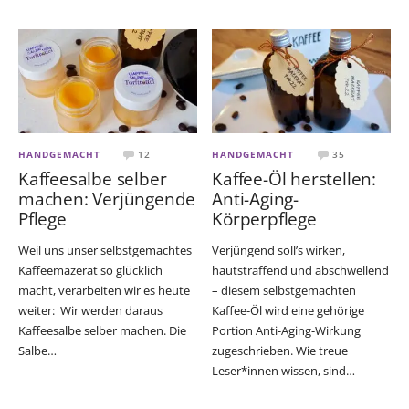
HANDGEMACHT
12
HANDGEMACHT
35
Kaffeesalbe selber
Kaffee-Öl herstellen:
machen: Verjüngende
Anti-Aging-
Pflege
Körperpflege
Weil uns unser selbstgemachtes
Verjüngend soll’s wirken,
Kaffeemazerat so glücklich
hautstraffend und abschwellend
macht, verarbeiten wir es heute
– diesem selbstgemachten
weiter: Wir werden daraus
Kaffee-Öl wird eine gehörige
Kaffeesalbe selber machen. Die
Portion Anti-Aging-Wirkung
Salbe…
zugeschrieben. Wie treue
Leser*innen wissen, sind…