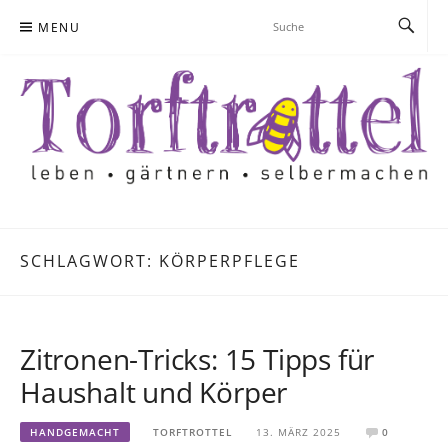
Skip
MENU
to
content
SCHLAGWORT:
KÖRPERPFLEGE
Zitronen-Tricks: 15 Tipps für
Haushalt und Körper
HANDGEMACHT
TORFTROTTEL
13. MÄRZ 2025
0