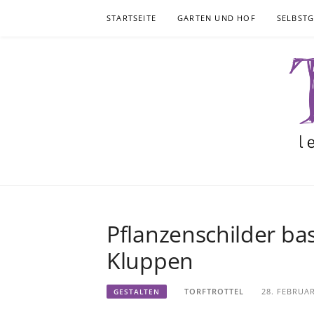
Skip
STARTSEITE
GARTEN UND HOF
SELBST
to
content
Pflanzenschilder ba
Kluppen
TORFTROTTEL
28. FEBRUAR
GESTALTEN