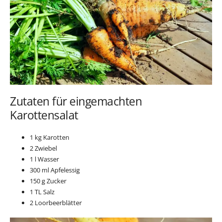
Zutaten für eingemachten
Karottensalat
1 kg Karotten
2 Zwiebel
1 l Wasser
300 ml Apfelessig
150 g Zucker
1 TL Salz
2 Loorbeerblätter