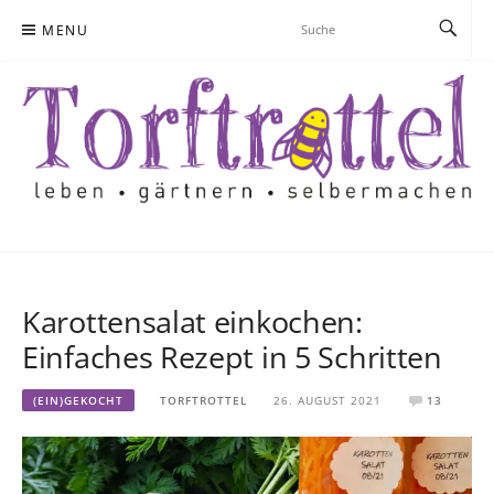
Skip
MENU
to
content
Karottensalat einkochen:
Einfaches Rezept in 5 Schritten
(EIN)GEKOCHT
TORFTROTTEL
26. AUGUST 2021
13