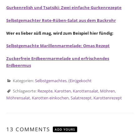
Gurkenrelish und Tsatsiki: Zwei einfache Gurkenrezepte
Selbstgemachter Rote-Rüben-Salat aus dem Backrohr
Wer es lieber süß mag, wird zum Beispiel hier fündig:
Selbstgemachte Marillenmarmelade: Omas Rezept
Zuckerfreie Erdbeermarmelade und erfrischendes
Erdbeermus
Kategorien:
Selbstgemachtes
,
(Ein)gekocht
Schlagworte:
Rezepte
,
Karotten
,
Karottensalat
,
Möhren
,
Möhrensalat
,
Karotten einkochen
,
Salatrezept
,
Karottenrezept
13 COMMENTS
ADD YOURS