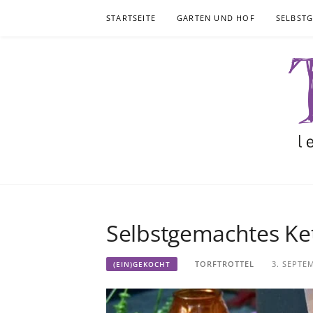
Skip
STARTSEITE
GARTEN UND HOF
SELBST
to
content
Selbstgemachtes Ke
TORFTROTTEL
3. SEPTE
(EIN)GEKOCHT