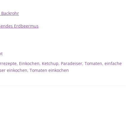
 Backrohr
chendes Erdbeermus
ht
rrezepte
,
Einkochen
,
Ketchup
,
Paradeiser
,
Tomaten
,
einfache
ser einkochen
,
Tomaten einkochen