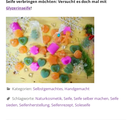
Seife verbringen möchten: Versucht es doch mal mit
Glyzerinseife
!
Kategorien:
Selbstgemachtes
,
Handgemacht
Schlagworte:
Naturkosmetik
,
Seife
,
Seife selber machen
,
Seife
sieden
,
Seifenherstellung
,
Seifenrezept
,
Soleseife