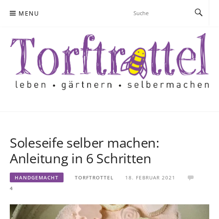
Skip
MENU
to
content
Soleseife selber machen:
Anleitung in 6 Schritten
HANDGEMACHT
TORFTROTTEL
18. FEBRUAR 2021
4