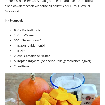
(mehr als in diesem Satz, man glaubt es kaum) – und zumindest
einen davon machen wir heute zu herbstlicher Kürbis-Gewürz-
Marmelade.
Ihr braucht:
800 g Kürbisfleisch
150 ml Wasser
500 g Gelierzucker 2:1
1 TL Sonnenblumenöl
1 TL Zimt
2 Msp. Gemahlene Nelken
5 Tropfen Ingweröl (oder eine Prise gemahlener Ingwer)
20 ml Rum