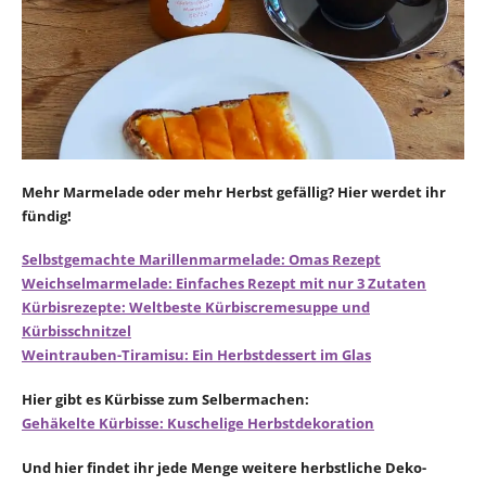
Mehr Marmelade oder mehr Herbst gefällig? Hier werdet ihr
fündig!
Selbstgemachte Marillenmarmelade: Omas Rezept
Weichselmarmelade: Einfaches Rezept mit nur 3 Zutaten
Kürbisrezepte: Weltbeste Kürbiscremesuppe und
Kürbisschnitzel
Weintrauben-Tiramisu: Ein Herbstdessert im Glas
Hier gibt es Kürbisse zum Selbermachen:
Gehäkelte Kürbisse: Kuschelige Herbstdekoration
Und hier findet ihr jede Menge weitere herbstliche Deko-